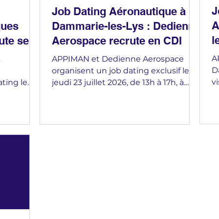
J
Job Dating Aéronautique à
A
ques
Dammarie-les-Lys : Dedienne
l
ute ses
Aerospace recrute en CDI
l
A
s
APPIMAN et Dedienne Aerospace
D
organisent un job dating exclusif le
vi
ating le
jeudi 23 juillet 2026, de 13h à 17h, à
S
h) pour
l'agence France Travail de Dammarie-
à
ifiante
les-Lys (77). Postes en CDI : Acheteur
M
tenaire
technique, Gestionnaire
A
d'exploitation de site, Technicien
Ga
verte à
méthode, Technicien SAV. Secteur
a
en CDI
sensible : habilitation, nationalité
a
française et casier judiciaire vierge
e
a clé.
obligatoires. Candidature préalable
l
obligatoire pour participer !
s
9h