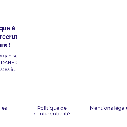
que à
recrute
rs !
organisent
r DAHER le
stes à
e,
port
 mois
kies
Politique de
Mentions légal
uis, CQPM
confidentialité
choix :
bligatoire !