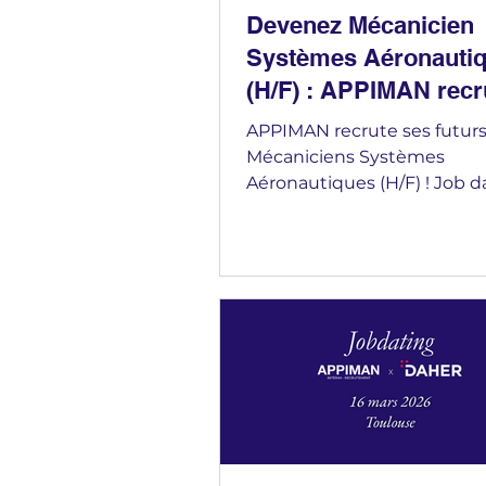
Devenez Mécanicien
Systèmes Aéronauti
(H/F) : APPIMAN recr
futurs talents
APPIMAN recrute ses futur
Mécaniciens Systèmes
Aéronautiques (H/F) ! Job d
mercredi 29 juillet (9h et 14
intégrer une formation qual
CQPM, réalisée pour un par
stratégique de l'industrie
aéronautique. Formation ou
tous, rémunérée au SMIC, 
Intérimaire, avec de réelles
perspectives d'embauche à l