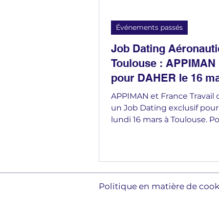
Événements passés
Job Dating Aéronauti
Toulouse : APPIMAN 
pour DAHER le 16 ma
APPIMAN et France Travail 
un Job Dating exclusif pou
lundi 16 mars à Toulouse. Po
pourvoir : Ajusteur Structur
Mécanicien Aéronautique,
Préparateur Méthodes, Sup
Technique et Technicien
Ordonnancement Avion. 12
Politique en matière de coo
d'expérience minimum req
apprécié. Deux sessions au 
9h30 et 14h30. Inscription o