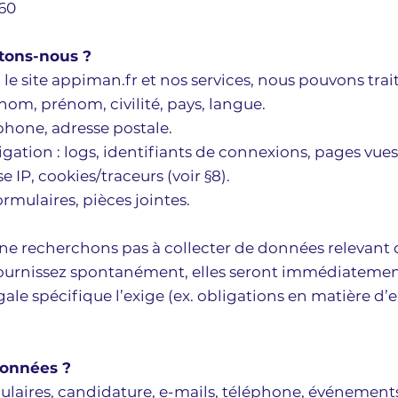
 60
ctons-nous ?
le site appiman.fr et nos services, nous pouvons trait
nom, prénom, civilité, pays, langue.
phone, adresse postale.
ation : logs, identifiants de connexions, pages vues
 IP, cookies/traceurs (voir §8).
rmulaires, pièces jointes.
ne recherchons pas à collecter de données relevant d
es fournissez spontanément, elles seront immédiateme
le spécifique l’exige (ex. obligations en matière d’
données ?
laires, candidature, e-mails, téléphone, événements