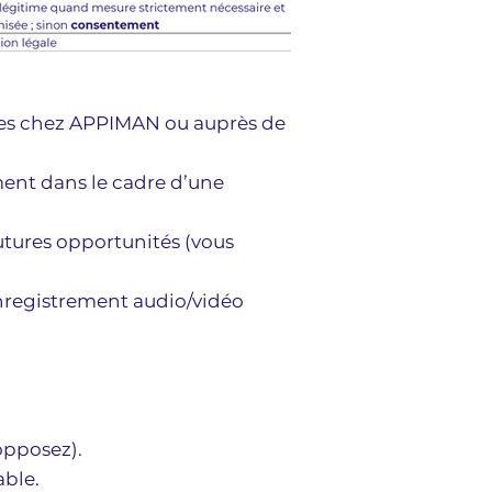
stes chez APPIMAN ou auprès de
ent dans le cadre d’une
utures opportunités (vous
 enregistrement audio/vidéo
opposez).
able.