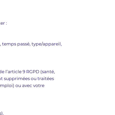
er :
, temps passé, type/appareil,
e l’article 9 RGPD (santé,
nt supprimées ou traitées
emploi) ou avec votre
).