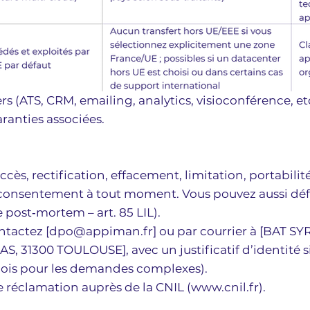
ers (ATS, CRM, emailing, analytics, visioconférence, e
aranties associées.
accès, rectification, effacement, limitation, portabil
u consentement à tout moment. Vous pouvez aussi défi
e post‑mortem – art. 85 LIL).
ntactez [
dpo@appiman.fr
] ou par courrier à [BAT SY
31300 TOULOUSE], avec un justificatif d’identité si
ois pour les demandes complexes).
 réclamation auprès de la CNIL (
www.cnil.fr
).